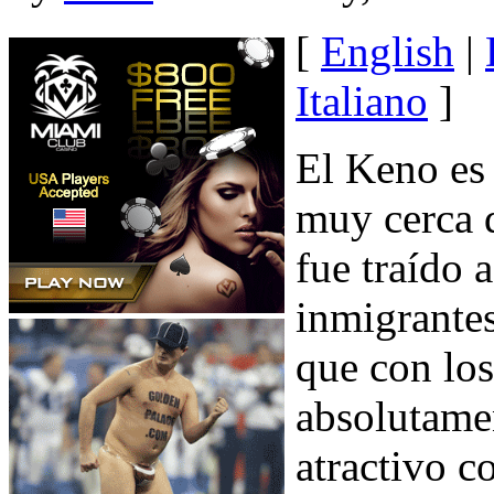
[
English
|
Italiano
]
El Keno es 
muy cerca d
fue traído a
inmigrantes
que con los
absolutamen
atractivo c