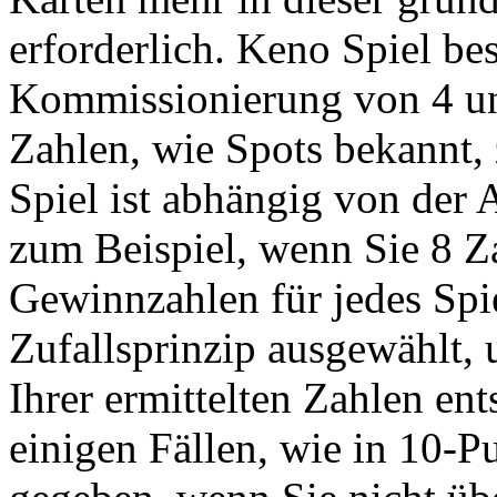
erforderlich. Keno Spiel be
Kommissionierung von 4 
Zahlen, wie Spots bekannt,
Spiel ist abhängig von der 
zum Beispiel, wenn Sie 8 Za
Gewinnzahlen für jedes Sp
Zufallsprinzip ausgewählt, 
Ihrer ermittelten Zahlen en
einigen Fällen, wie in 10-