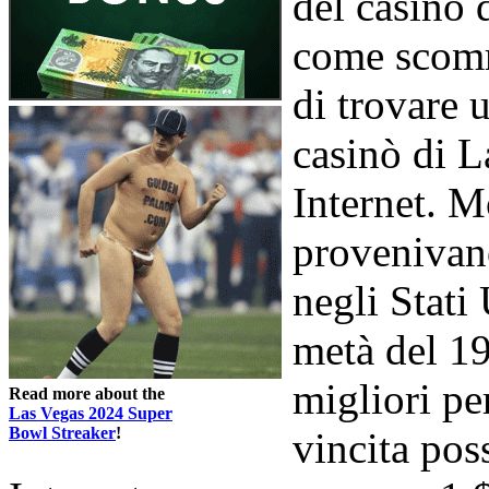
del casino 
come scomm
di trovare 
casinò di L
Internet. M
provenivano
negli Stati
metà del 19
migliori pe
Read more about the
Las Vegas 2024 Super
Bowl Streaker
!
vincita poss