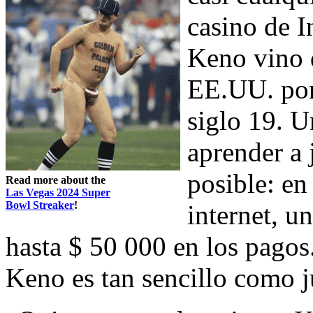
casino de I
Keno vino d
EE.UU. por 
siglo 19. U
aprender a 
posible: en
Read more about the
Las Vegas 2024 Super
Bowl Streaker
!
internet, u
hasta $ 50 000 en los pagos
Keno es tan sencillo como ju