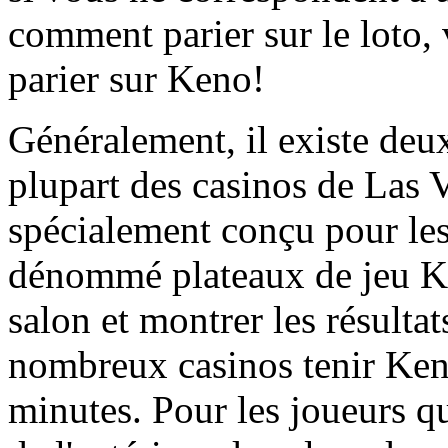
comment parier sur le loto
parier sur Keno!
Généralement, il existe deu
plupart des casinos de Las 
spécialement conçu pour les
dénommé plateaux de jeu Ke
salon et montrer les résulta
nombreux casinos tenir Keno
minutes. Pour les joueurs q