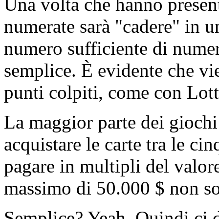
Una volta che hanno presenta
numerate sarà "cadere" in u
numero sufficiente di numeri
semplice. È evidente che vien
punti colpiti, come con Lott
La maggior parte dei giochi
acquistare le carte tra le ci
pagare in multipli del valore
massimo di 50.000 $ non so
Semplice? Yeah. Quindi ci d