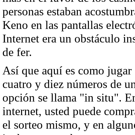
personas estaban acostumbra
Keno en las pantallas electr
Internet era un obstáculo i
de fer.
Así que aquí es como jugar
cuatro y diez números de u
opción se llama "in situ". 
internet, usted puede compr
el sorteo mismo, y en algun