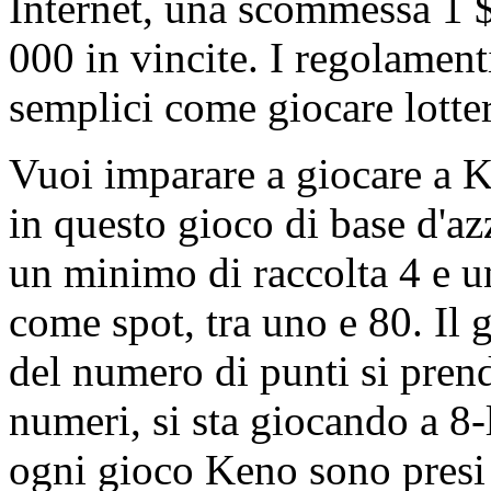
Internet, una scommessa 1 $
000 in vincite. I regolamen
semplici come giocare lotter
Vuoi imparare a giocare a K
in questo gioco di base d'a
un minimo di raccolta 4 e u
come spot, tra uno e 80. Il
del numero di punti si prend
numeri, si sta giocando a 8
ogni gioco Keno sono presi 