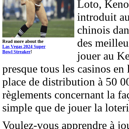
Loto, Keno 
introduit a
chinois dan
des meilleu
Read more about the
Las Vegas 2024 Super
Bowl Streaker
!
jouer au Ke
presque tous les casinos en 
place de distribution à 50 
règlements concernant la fa
simple que de jouer la loteri
Voulez-vous apprendre à jou