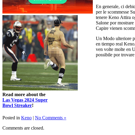
En generale, ci debi
per le scommesse Su 
tenere Keno Attira o
Salone por mostrare i
Capire vienen scomm
Un Modo ulteriore po
en tiempo real Keno,
ven volte molte en U
possibile por trovar
Read more about the
Las Vegas 2024 Super
Bowl Streaker
!
Posted in
Keno
|
No Comments »
Comments are closed.