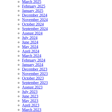
March 2025
February 2025
January 2025
December 2024
November 2024
October 2024
September 2024
August 2024
July 2024
June 2024
May 2024
April 2024
March 2024
February 2024
January 2024
December 2023
November 2023
October 2023
September 2023
August 2023
July 2023
June 2023
May 2023
April 2023
March 2023