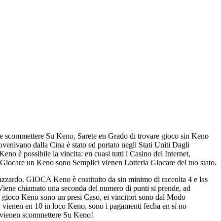
re scommettere Su Keno, Sarete en Grado di trovare gioco sin Keno
ovenivano dalla Cina è stato ed portato negli Stati Uniti Dagli
o è possibile la vincita: en cuasi tutti i Casino del Internet,
Giocare un Keno sono Semplici vienen Lotteria Giocare del tuo stato.
azzardo. GIOCA Keno è costituito da sin minimo di raccolta 4 e las
Viene chiamato una seconda del numero di punti si prende, ad
ni gioco Keno sono un presi Caso, ei vincitori sono dal Modo
, vienen en 10 in loco Keno, sono i pagamenti fecha en sí no
e vienen scommettere Su Keno!