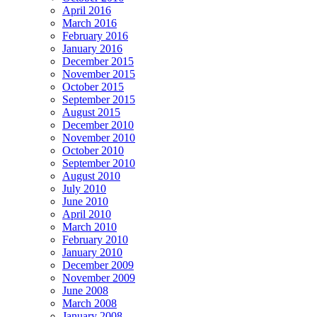
April 2016
March 2016
February 2016
January 2016
December 2015
November 2015
October 2015
September 2015
August 2015
December 2010
November 2010
October 2010
September 2010
August 2010
July 2010
June 2010
April 2010
March 2010
February 2010
January 2010
December 2009
November 2009
June 2008
March 2008
January 2008