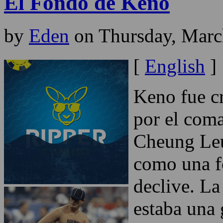
El Fondo de Keno
by
Eden
on Thursday, Marc
[
English
]
Keno fue cr
por el coma
Cheung Leu
como una fo
declive. L
estaba una 