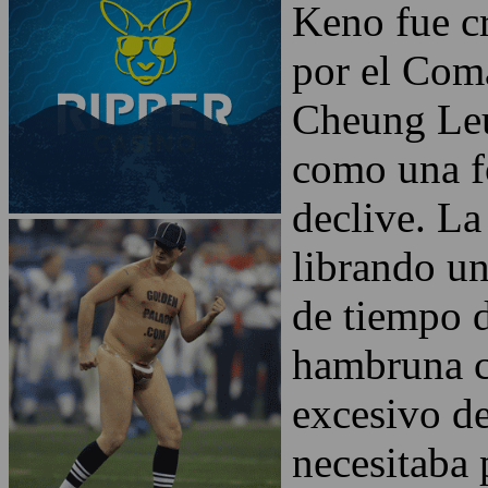
Keno fue cr
por el Coma
Cheung Leu
como una fo
declive. L
librando un
de tiempo d
hambruna c
excesivo d
necesitaba 