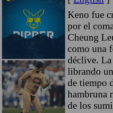
Keno fue cr
por el coma
Cheung Leu
como una fo
déclive. L
librando un
de tiempo d
hambruna n
de los sum