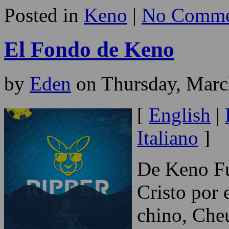
Posted in
Keno
|
No Comme
El Fondo de Keno
by
Eden
on Thursday, Marc
[
English
|
Italiano
]
De Keno Fu
Cristo por 
chino, Cheu