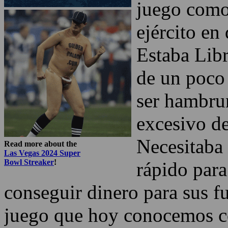
juego como
ejército en
Estaba Li
de un poco
ser hambru
excesivo d
Necesitab
Read more about the
Las Vegas 2024 Super
Bowl Streaker
!
rápido para
conseguir dinero para sus fu
juego que hoy conocemos c