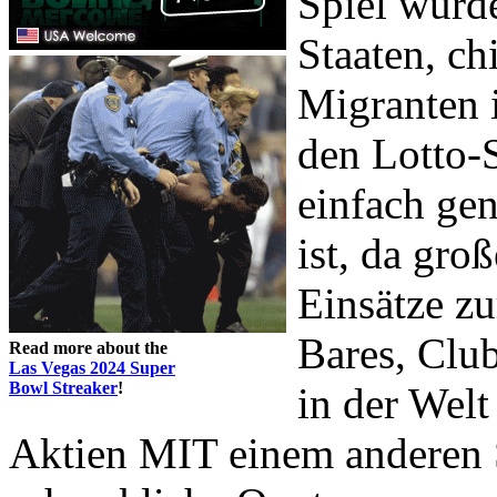
Spiel wurd
Staaten, c
Migranten 
den Lotto-S
einfach gen
ist, da gro
Einsätze zu
Bares, Clu
Read more about the
Las Vegas 2024 Super
Bowl Streaker
!
in der Welt
Aktien MIT einem anderen 