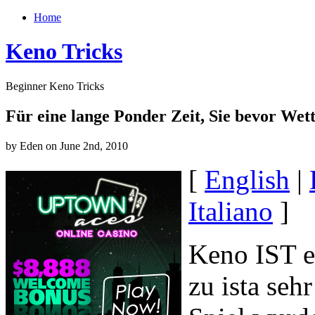
Home
Keno Tricks
Beginner Keno Tricks
Für eine lange Ponder Zeit, Sie bevor We
by Eden on June 2nd, 2010
[
English
|
Italiano
]
Keno IST e
zu ista seh