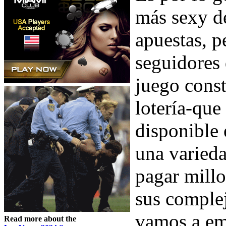
más sexy d
apuestas, p
seguidores
juego const
lotería-que
disponible 
una varieda
pagar mill
sus complej
vamos a emp
Read more about the